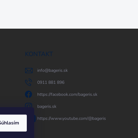
KONTAKT
info
@
bageris.sk
0911 881 896
https://facebook.com/bageris.sk
bageris.sk
https://www.youtube.com/@bageris
Súhlasím