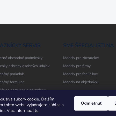
AZNÍCKY SERVIS
SME ŠPECIALISTI NA
ecné obchodné podmienky
Modely pre zberateľov
enky ochrany osobných údajov
Modely pre firmy
mačný poriadok
Modely pre fanúšikov
mačný formulár
Modely na objednávku
lár na odstúpenie od zmluvy
oužíva súbory cookie. Ďalším
Odmietnuť
m tohto webu vyjadrujete súhlas s
ím. Viac informácií
tu
.