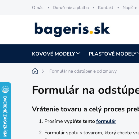
Prejsť
O nás
Doručenie a platba
Kontakt
Napíšte
na
obsah
KOVOVÉ MODELY
PLASTOVÉ MODELY
Domov
Formulár na odstúpenie od zmluvy
Formulár na odstúp
Vrátenie tovaru a celý proces pre
Prosíme
vyplňte tento
formulár
Formulár spolu s tovarom, ktorý chcete vrát