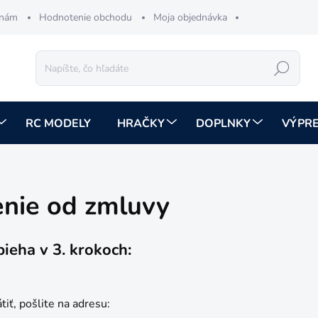
 nám
Hodnotenie obchodu
Moja objednávka
Hľadať
RC MODELY
HRAČKY
DOPLNKY
VÝPR
enie od zmluvy
bieha v 3. krokoch:
iť, pošlite na adresu: