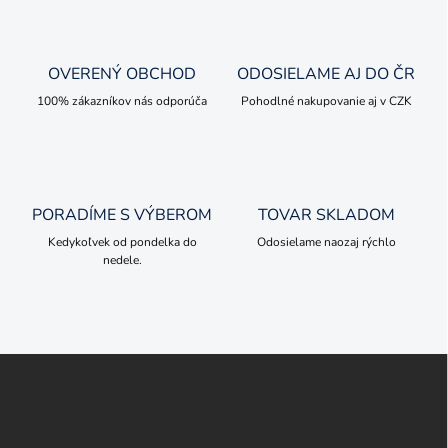
o
i
e
v
p
a
r
OVERENÝ OBCHOD
ODOSIELAME AJ DO ČR
n
v
i
100% zákazníkov nás odporúča
Pohodlné nakupovanie aj v CZK
k
e
y
v
ý
p
i
PORADÍME S VÝBEROM
TOVAR SKLADOM
s
u
Kedykoľvek od pondelka do
Odosielame naozaj rýchlo
nedele.
Z
á
p
ä