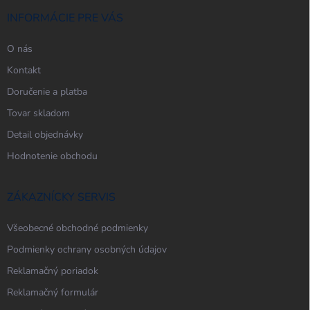
t
i
INFORMÁCIE PRE VÁS
e
O nás
Kontakt
Doručenie a platba
Tovar skladom
Detail objednávky
Hodnotenie obchodu
ZÁKAZNÍCKY SERVIS
Všeobecné obchodné podmienky
Podmienky ochrany osobných údajov
Reklamačný poriadok
Reklamačný formulár