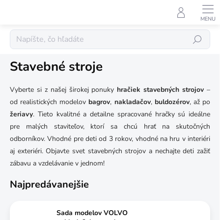
Prejsť
na
obsah
Hračky
Hľadať
Stavebné stroje
Vyberte si z našej širokej ponuky
hračiek stavebných strojov
–
od realistických modelov
bagrov
,
nakladačov
,
buldozérov
, až po
žeriavy
. Tieto kvalitné a detailne spracované hračky sú ideálne
pre malých staviteľov, ktorí sa chcú hrať na skutočných
odborníkov. Vhodné pre deti od 3 rokov, vhodné na hru v interiéri
aj exteriéri. Objavte svet stavebných strojov a nechajte deti zažiť
zábavu a vzdelávanie v jednom!
Najpredávanejšie
Sada modelov VOLVO