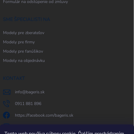
Formulár na odstúpenie od zmluvy
SME ŠPECIALISTI NA
Modely pre zberateľov
Modely pre firmy
Modely pre fanúšikov
Modely na objednávku
KONTAKT
info
@
bageris.sk
0911 881 896
https://facebook.com/bageris.sk
bageris.sk
Tento web používa súbory cookie. Ďalším prechádzaním