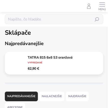
Prejsť
na
obsah
Nákladné autá
Hľadať
Sklápače
Najpredávanejšie
TATRA 815 6x6 S3 oranžová
VYPREDANÉ
62,90 €
R
a
NAJPREDÁVANEJŠIE
NAJLACNEJŠIE
NAJDRAHŠIE
d
e
ABECEDNE