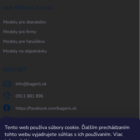
SME ŠPECIALISTI NA
Modely pre zberateľov
Modely pre firmy
Modely pre fanúšikov
Modely na objednávku
KONTAKT
info
@
bageris.sk
0911 881 896
https://facebook.com/bageris.sk
bageris.sk
Tento web používa súbory cookie. Ďalším prechádzaním
https://www.youtube.com/@bageris
tohto webu vyjadrujete súhlas s ich používaním. Viac