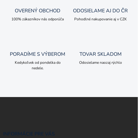
a
c
OVERENÝ OBCHOD
ODOSIELAME AJ DO ČR
i
e
100% zákazníkov nás odporúča
Pohodlné nakupovanie aj v CZK
p
r
v
k
y
PORADÍME S VÝBEROM
TOVAR SKLADOM
v
ý
Kedykoľvek od pondelka do
Odosielame naozaj rýchlo
p
nedele.
i
s
u
Z
á
p
ä
t
i
INFORMÁCIE PRE VÁS