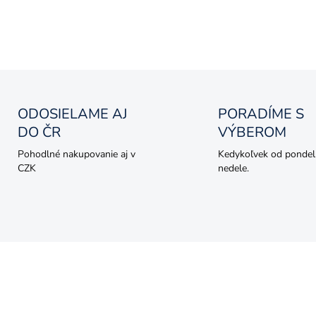
DETAILNÉ INFORMÁCIE
OPÝTAŤ SA
ODOSIELAME AJ
PORADÍME S
DO ČR
VÝBEROM
Pohodlné nakupovanie aj v
Kedykoľvek od pondel
CZK
nedele.
AKCIA
DAJ