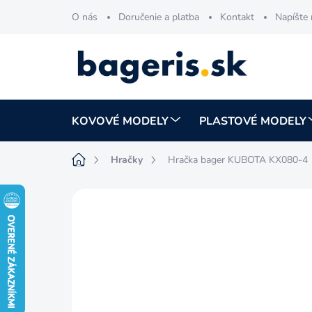
Prejsť
O nás
Doručenie a platba
Kontakt
Napíšte
na
obsah
KOVOVÉ MODELY
PLASTOVÉ MODELY
Domov
Hračky
Hračka bager KUBOTA KX080-4
Neohodnotené
Podrobnosti hodnotenia
AKCIA