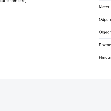
skutočnom stroji
Materi
Odporú
Objedn
Rozme
Hmotn