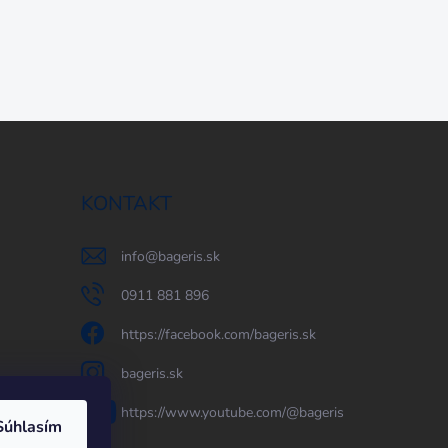
KONTAKT
info
@
bageris.sk
0911 881 896
https://facebook.com/bageris.sk
bageris.sk
https://www.youtube.com/@bageris
Súhlasím