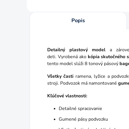
Popis
Detailný plastový model
a zárov
deti.
Vyrobená ako
kópia skutočného s
tento model slúži 8 tonový pásový
bage
Všetky časti
ramena, lyžice a podvoz
stroji. Podvozok má
namontované
gume
Kľúčové vlastnosti:
Detailné spracovanie
Gumené pásy podvozku