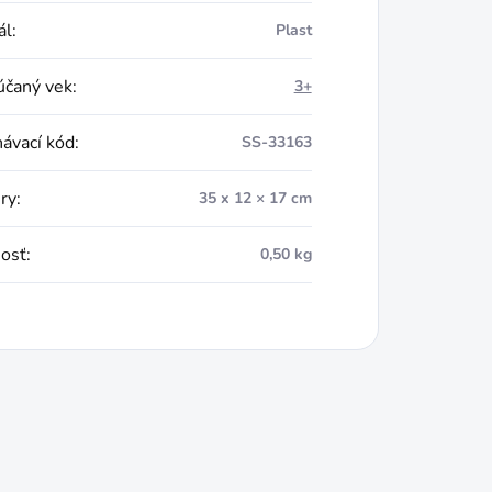
ál
:
Plast
čaný vek
:
3+
ávací kód
:
SS-33163
ry
:
35 x 12 × 17 cm
osť
:
0,50 kg