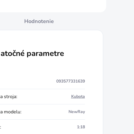
Hodnotenie
atočné parametre
093577331639
a stroja
:
Kubota
ca modelu
:
NewRay
:
1:18