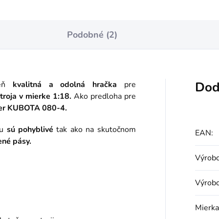
Podobné (2)
Dod
eň
kvalitná a odolná hračka
pre
troja v mierke 1:18.
Ako predloha pre
r KUBOTA 080-4.
ku
sú pohyblivé
tak ako na skutočnom
EAN
:
né pásy.
Výrobc
Výrob
Mierka