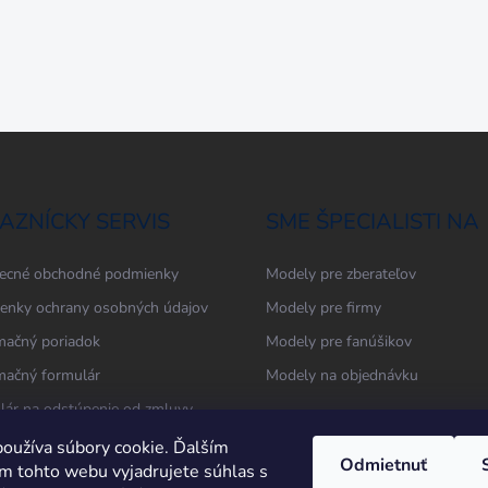
AZNÍCKY SERVIS
SME ŠPECIALISTI NA
ecné obchodné podmienky
Modely pre zberateľov
enky ochrany osobných údajov
Modely pre firmy
mačný poriadok
Modely pre fanúšikov
mačný formulár
Modely na objednávku
lár na odstúpenie od zmluvy
oužíva súbory cookie. Ďalším
Odmietnuť
m tohto webu vyjadrujete súhlas s