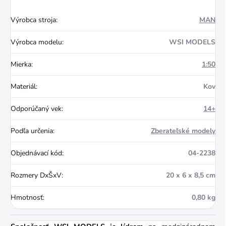
Výrobca stroja
:
MAN
Výrobca modelu
:
WSI MODELS
Mierka
:
1:50
Materiál
:
Kov
Odporúčaný vek
:
14+
Podľa určenia
:
Zberateľské modely
Objednávací kód
:
04-2238
Rozmery DxŠxV
:
20 x 6 x 8,5 cm
Hmotnosť
:
0,80 kg