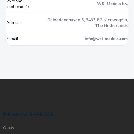
Výrobná
WSI Models b.v.
spoločnosť
:
Gelderlandhaven 5, 3433 PG Nieuwegein,
Adresa
:
The Netherlands
E-mail
:
info@wsi-models.com
Z
á
p
ä
t
i
INFORMÁCIE PRE VÁS
e
O nás