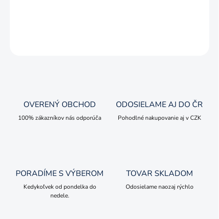
Zberateľský kovový model v mierke 1:50.
DETAILNÉ INFORMÁCIE
OPÝTAŤ SA
OVERENÝ OBCHOD
ODOSIELAME AJ DO ČR
100% zákazníkov nás odporúča
Pohodlné nakupovanie aj v CZK
PORADÍME S VÝBEROM
TOVAR SKLADOM
Kedykoľvek od pondelka do
Odosielame naozaj rýchlo
nedele.