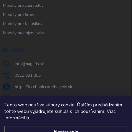
Modely pre zberateľov
Modely pre firmy
Modely pre fanúšikov
Modely na objednávku
KONTAKT
info
@
bageris.sk
0911 881 896
https://facebook.com/bageris.sk
bageris.sk
Tento web používa súbory cookie. Ďalším prechádzaním
https://www.youtube.com/@bageris
tohto webu vyjadrujete súhlas s ich používaním. Viac
informácií
tu
.