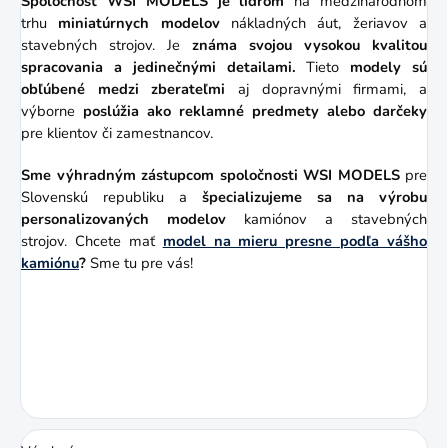
Spoločnosť WSI MODELS je lídrom
na medzinárodnom
trhu
miniatúrnych modelov
nákladných áut, žeriavov a
stavebných strojov. Je
známa svojou vysokou kvalitou
spracovania a jedinečnými detailami.
Tieto
modely sú
obľúbené medzi zberateľmi
aj dopravnými firmami, a
výborne
poslúžia ako reklamné predmety alebo darčeky
pre klientov či zamestnancov.
Sme výhradným zástupcom
spoločnosti WSI MODELS
pre
Slovenskú republiku a
špecializujeme sa na výrobu
personalizovaných modelov
kamiónov a stavebných
strojov. Chcete mať
model na mieru presne podľa vášho
kamiónu
?
Sme tu pre vás!