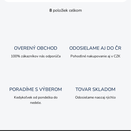
8
položiek celkom
O
v
l
á
d
a
c
OVERENÝ OBCHOD
ODOSIELAME AJ DO ČR
i
e
100% zákazníkov nás odporúča
Pohodlné nakupovanie aj v CZK
p
r
v
k
y
PORADÍME S VÝBEROM
TOVAR SKLADOM
v
ý
Kedykoľvek od pondelka do
Odosielame naozaj rýchlo
p
nedele.
i
s
u