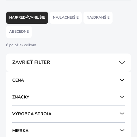
R
a
NAJPREDÁVANEJŠIE
NAJLACNEJŠIE
NAJDRAHŠIE
d
e
ABECEDNE
n
i
8
položiek celkom
e
p
ZAVRIEŤ FILTER
r
o
d
CENA
u
k
t
ZNAČKY
o
v
VÝROBCA STROJA
MIERKA