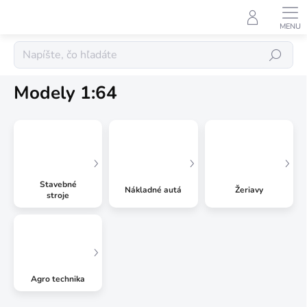
Prejsť
na
obsah
Kovové modely
Hľadať
Modely 1:64
Stavebné
Nákladné autá
Žeriavy
stroje
Agro technika