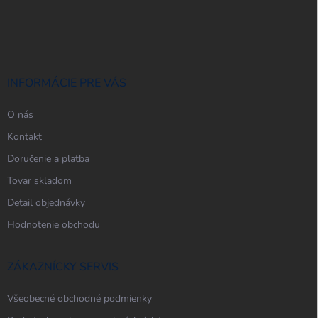
Z
á
p
ä
t
i
INFORMÁCIE PRE VÁS
e
O nás
Kontakt
Doručenie a platba
Tovar skladom
Detail objednávky
Hodnotenie obchodu
ZÁKAZNÍCKY SERVIS
Všeobecné obchodné podmienky