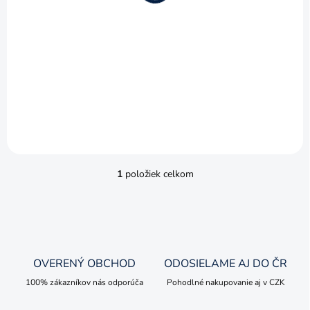
28,90 €
o
v
23,50 € bez DPH
Do košíka
Zberateľský kovový model v
mierke 1:87.
1
položiek celkom
O
v
l
á
d
a
c
OVERENÝ OBCHOD
ODOSIELAME AJ DO ČR
i
e
100% zákazníkov nás odporúča
Pohodlné nakupovanie aj v CZK
p