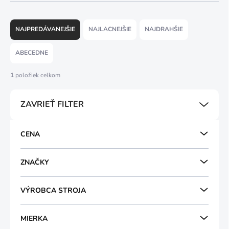
R
a
NAJPREDÁVANEJŠIE
NAJLACNEJŠIE
NAJDRAHŠIE
d
e
ABECEDNE
n
i
1
položiek celkom
e
p
ZAVRIEŤ FILTER
r
o
d
CENA
u
k
t
ZNAČKY
o
v
VÝROBCA STROJA
MIERKA