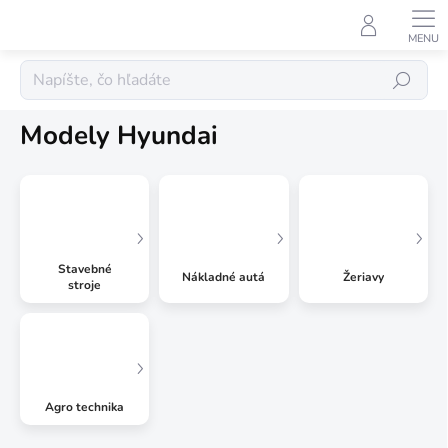
Prejsť
na
obsah
Kovové modely
Hľadať
Modely Hyundai
Stavebné
Nákladné autá
Žeriavy
stroje
Agro technika