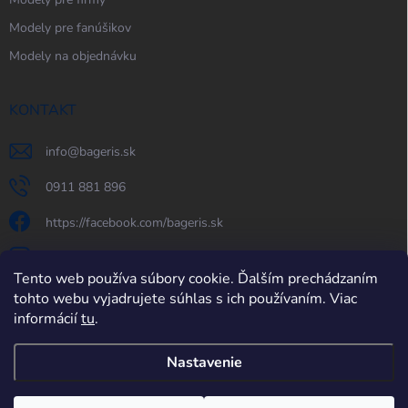
Modely pre fanúšikov
Modely na objednávku
KONTAKT
info
@
bageris.sk
0911 881 896
https://facebook.com/bageris.sk
bageris.sk
Tento web používa súbory cookie. Ďalším prechádzaním
https://www.youtube.com/@bageris
tohto webu vyjadrujete súhlas s ich používaním. Viac
informácií
tu
.
Nastavenie
Copyright 2026
bageris.sk
. Všetky práva vyhradené.
Upraviť nastavenie