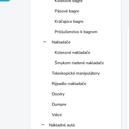
Kolesové bagre
e
l
Pásové bagre
Kráčajúce bagre
Príslušenstvo k bagrom
Nakladače
Kolesové nakladače
Šmykom riadené nakladače
Teleskopické manipulátory
Rýpadlo-nakladače
Dozéry
Dumpre
Valce
Nákladné autá