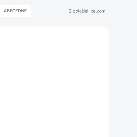
2
položiek celkom
ABECEDNE
KLADOM
(3 KS)
LC-