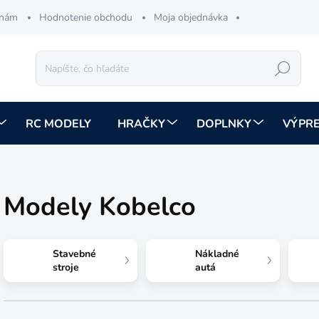
 nám
Hodnotenie obchodu
Moja objednávka
Hľadať
RC MODELY
HRAČKY
DOPLNKY
VÝPR
Modely Kobelco
Stavebné
Nákladné
stroje
autá