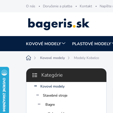
Prejsť
O nás
Doručenie a platba
Kontakt
Napíšte
na
obsah
KOVOVÉ MODELY
PLASTOVÉ MODELY
Domov
Kovové modely
Modely Kobelco
B
Kategórie
o
Preskočiť
č
kategórie
n
Kovové modely
ý
Stavebné stroje
p
a
Bagre
n