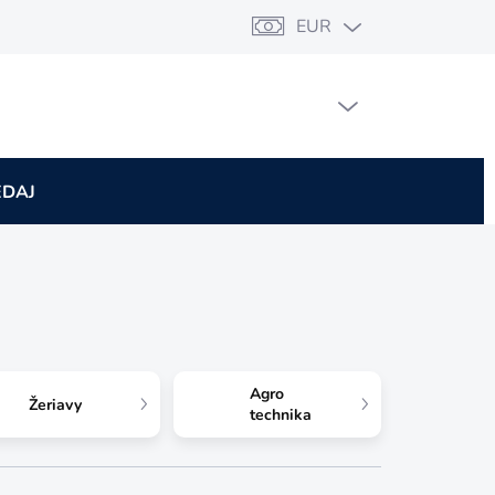
EUR
PRÁZDNY KOŠÍK
NÁKUPNÝ
KOŠÍK
EDAJ
Agro
Žeriavy
technika