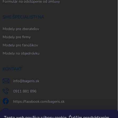
Formulár na odstúpenie od zmluvy
SME ŠPECIALISTI NA
Modely pre zberateľov
Modely pre firmy
Modely pre fanúšikov
Modely na objednávku
KONTAKT
info
@
bageris.sk
0911 881 896
https://facebook.com/bageris.sk
bageris.sk
Tento web používa súbory cookie. Ďalším prechádzaním