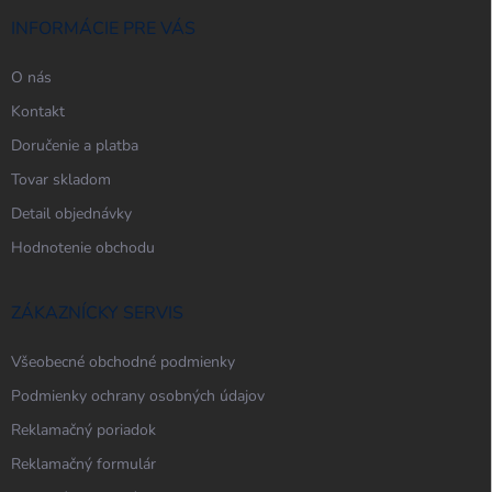
t
i
INFORMÁCIE PRE VÁS
e
O nás
Kontakt
Doručenie a platba
Tovar skladom
Detail objednávky
Hodnotenie obchodu
ZÁKAZNÍCKY SERVIS
Všeobecné obchodné podmienky
Podmienky ochrany osobných údajov
Reklamačný poriadok
Reklamačný formulár