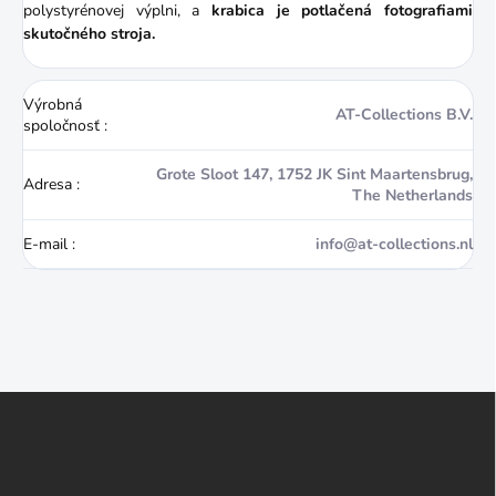
polystyrénovej výplni, a
krabica je potlačená fotografiami
skutočného stroja.
Výrobná
AT-Collections B.V.
spoločnosť
:
Grote Sloot 147, 1752 JK Sint Maartensbrug,
Adresa
:
The Netherlands
E-mail
:
info@at-collections.nl
Z
á
p
ä