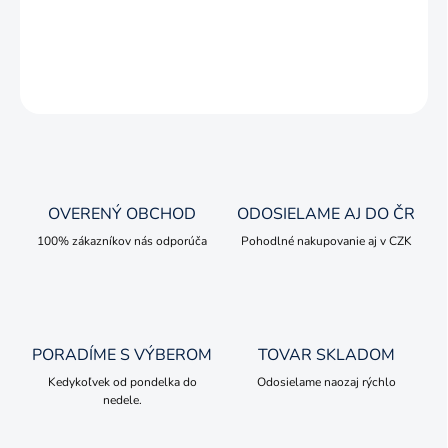
Zberateľský kovový model v mierke 1:32.
DETAILNÉ INFORMÁCIE
OPÝTAŤ SA
OVERENÝ OBCHOD
ODOSIELAME AJ DO ČR
100% zákazníkov nás odporúča
Pohodlné nakupovanie aj v CZK
PORADÍME S VÝBEROM
TOVAR SKLADOM
Kedykoľvek od pondelka do
Odosielame naozaj rýchlo
nedele.