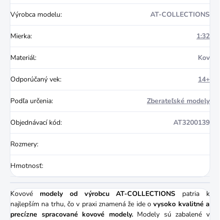
Výrobca modelu
:
AT-COLLECTIONS
Mierka
:
1:32
Materiál
:
Kov
Odporúčaný vek
:
14+
Podľa určenia
:
Zberateľské modely
Objednávací kód
:
AT3200139
Rozmery
:
Hmotnosť
:
Kovové
modely od výrobcu AT-COLLECTIONS
patria k
najlepším na trhu, čo v praxi znamená že ide o
vysoko kvalitné a
precízne spracované kovové modely.
Modely sú zabalené v