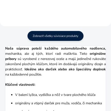
Zobraziť všetky súvisiace produkty
Naša súprava poteší každého automobilového nadšenca,
mechanika, ale aj tých, ktorí radi maškrtia. Tieto
originálne
príbory
sú vyrobené z nerezovej ocele a majú jedinečné rukoväte
zakončené plochým kľúčom, ktoré im dodávajú originálny dizajn a
praktickosť.
Ideálne ako darček alebo ako špeciálny doplnok
na každodenné použitie.
Kľúčové vlastnosti:
V balení lyžica, vydlička a nôž v tvare plochého kľúča
originálny a vtipný darček pre muža, vodiča, či mechanika