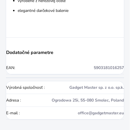
vyrobené z nerezovej ocele
elegantné darčekové balenie
Dodatočné parametre
EAN
:
5903181016257
Výrobná spoločnosť
:
Gadget Master sp. z o.o. sp.k.
Adresa
:
Ogrodowa 25i, 55-080 Smolec, Poland
E-mail
:
office@gadgetmaster.eu