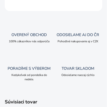
OPÝTAŤ SA
OVERENÝ OBCHOD
ODOSIELAME AJ DO ČR
100% zákazníkov nás odporúča
Pohodlné nakupovanie aj v CZK
PORADÍME S VÝBEROM
TOVAR SKLADOM
Kedykoľvek od pondelka do
Odosielame naozaj rýchlo
nedele.
Súvisiaci tovar