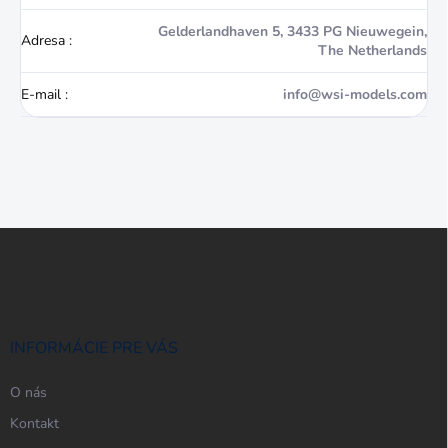
Gelderlandhaven 5, 3433 PG Nieuwegein,
Adresa
:
The Netherlands
E-mail
:
info@wsi-models.com
Z
á
p
ä
t
i
INFORMÁCIE PRE VÁS
e
O nás
Kontakt