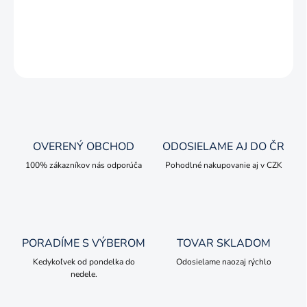
Zberateľský kovový model v mierke 1:50.
DETAILNÉ INFORMÁCIE
OPÝTAŤ SA
OVERENÝ OBCHOD
ODOSIELAME AJ DO ČR
100% zákazníkov nás odporúča
Pohodlné nakupovanie aj v CZK
PORADÍME S VÝBEROM
TOVAR SKLADOM
Kedykoľvek od pondelka do
Odosielame naozaj rýchlo
nedele.