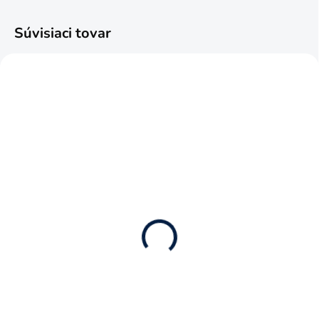
Súvisiaci tovar
SKLADOM
SKLADOM
(5 KS)
(2 KS)
Sklápací náves White
Hobur Cisternový náves
Line
White Line
75 €
65,90 €
60,98 € bez DPH
53,58 € bez DPH
Do košíka
Do košíka
Zberateľský kovový model v
Zberateľský kovový model v