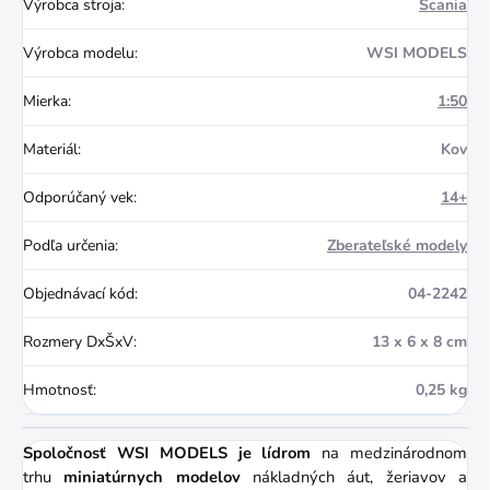
Výrobca stroja
:
Scania
Výrobca modelu
:
WSI MODELS
Mierka
:
1:50
Materiál
:
Kov
Odporúčaný vek
:
14+
Podľa určenia
:
Zberateľské modely
Objednávací kód
:
04-2242
Rozmery DxŠxV
:
13 x 6 x 8 cm
Hmotnosť
:
0,25 kg
Spoločnosť WSI MODELS je lídrom
na medzinárodnom
trhu
miniatúrnych modelov
nákladných áut, žeriavov a