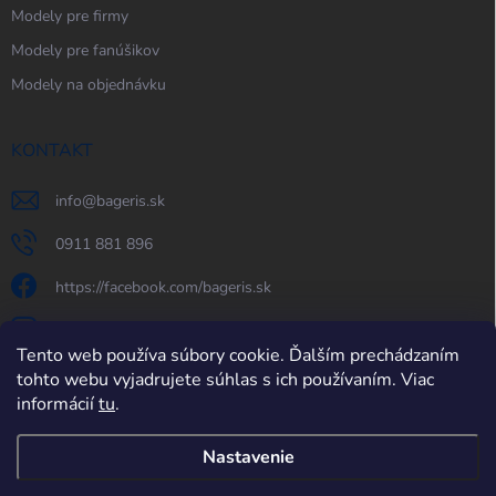
Modely pre firmy
Modely pre fanúšikov
Modely na objednávku
KONTAKT
info
@
bageris.sk
0911 881 896
https://facebook.com/bageris.sk
bageris.sk
Tento web používa súbory cookie. Ďalším prechádzaním
https://www.youtube.com/@bageris
tohto webu vyjadrujete súhlas s ich používaním. Viac
informácií
tu
.
Nastavenie