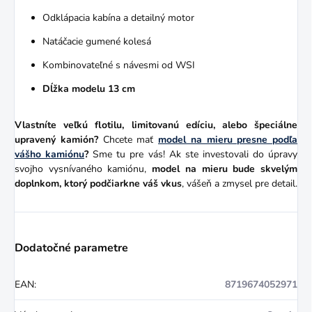
Odklápacia kabína a detailný motor
Natáčacie gumené kolesá
Kombinovateľné s návesmi od WSI
Dĺžka modelu 13 cm
Vlastníte veľkú flotilu, limitovanú edíciu, alebo špeciálne
upravený kamión?
Chcete mať
model na mieru presne podľa
vášho kamiónu
?
Sme tu pre vás! Ak ste investovali do úpravy
svojho vysnívaného kamiónu,
model na mieru bude skvelým
doplnkom, ktorý podčiarkne váš vkus
, vášeň a zmysel pre detail.
Dodatočné parametre
EAN
:
8719674052971