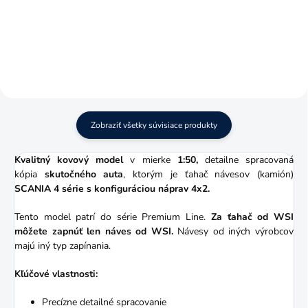
mierke 1:50.
mierke 1:50.
Zobraziť všetky súvisiace produkty
Kvalitný kovový model
v mierke
1:50,
detailne spracovaná
kópia
skutočného auta
, ktorým je ťahač návesov (kamión)
SCANIA 4 série
s konfiguráciou náprav 4x2.
Tento model patrí do série Premium Line.
Za ťahač od WSI
môžete zapnúť len náves od WSI.
Návesy od iných výrobcov
majú iný typ zapínania.
Kľúčové vlastnosti:
Precízne detailné spracovanie