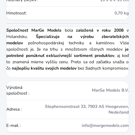
Hmotnosť
:
0,70 kg
Spoločnosť MarGe Models
bola
založená v roku 2008
v
Holandsku.
Špecializuje na výrobu zberateľských
modelov
poľnohospodárskej techniky a kamiónov. Vízia
spoločnosti je, že na trhu s množstvom rôznych modelov
je
potrebné ponúknuť exkluzívnejší sortiment produktov
, aj keď
to znamená mierne vyššiu cenu. Preto sa od začiatku snažia o
čo
najlepšiu kvalitu svojich modelov
bez žiadnych kompromisov.
Výrobná
MarGe Models B.V.
spoločnosť
:
Stephensonstraat 33, 7903 AS Hoogeveen,
Adresa
:
Nederland ​
E-mail
:
info@margemodels.com