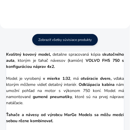
Zobraziť všetky súvisiace produkty
Kvalitný kovový model,
detailne spracovaná kópia
skutočného
auta
, ktorým je ťahač návesov (kamión)
VOLVO FH5 750 s
konfiguráciou náprav 4x2.
Model je vyrobený
v mierke 1:32
, má
otváracie dvere,
vďaka
ktorým môžeme vidieť detailný interiér.
Odklápacia kabína
nám
umožní pohľad na motor s výkonom 750 koní. Model má
namontované
gumené pneumatiky
, ktoré sú na prvej náprave
natáčacie.
Ťahače a návesy od výrobcu MarGe Models sa môžu medzi
sebou rôzne kombinovať.