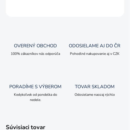
OPÝTAŤ SA
OVERENÝ OBCHOD
ODOSIELAME AJ DO ČR
100% zákazníkov nás odporúča
Pohodlné nakupovanie aj v CZK
PORADÍME S VÝBEROM
TOVAR SKLADOM
Kedykoľvek od pondelka do
Odosielame naozaj rýchlo
nedele.
Súvisiaci tovar