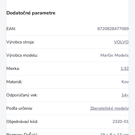
Dodatočné parametre
EAN
:
8720828477069
Výrobca stroja
:
VOLVO
Výrobca modelu
:
MarGe Models
Mierka
:
1:32
Materiál
:
Kov
Odporúčaný vek
:
14+
Podľa určenia
:
Zberateľské modely
Objednávací kód
:
2320-01
Rozmery DxŠxV
:
19 x 8 x 13 cm