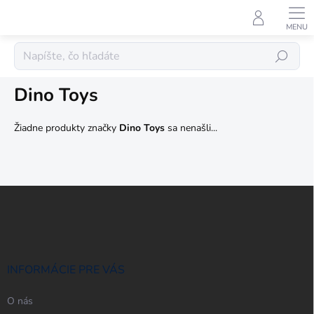
Prejsť
na
obsah
Predávané značky
Hľadať
Dino Toys
Žiadne produkty značky
Dino Toys
sa nenašli...
Z
á
p
ä
t
i
INFORMÁCIE PRE VÁS
e
O nás