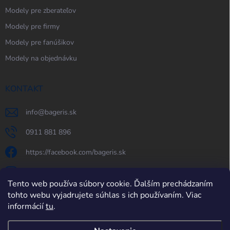
Modely pre zberateľov
Modely pre firmy
Modely pre fanúšikov
Modely na objednávku
KONTAKT
info
@
bageris.sk
0911 881 896
https://facebook.com/bageris.sk
bageris.sk
Tento web používa súbory cookie. Ďalším prechádzaním
https://www.youtube.com/@bageris
tohto webu vyjadrujete súhlas s ich používaním. Viac
informácií
tu
.