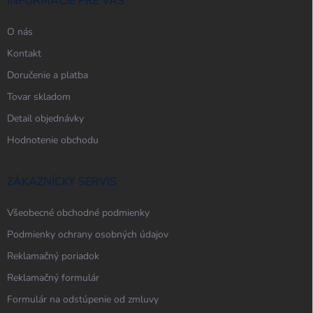
i
INFORMÁCIE PRE VÁS
ý
e
p
O nás
i
s
Kontakt
u
Doručenie a platba
Tovar skladom
Detail objednávky
Hodnotenie obchodu
ZÁKAZNÍCKY SERVIS
Všeobecné obchodné podmienky
Podmienky ochrany osobných údajov
Reklamačný poriadok
Reklamačný formulár
Formulár na odstúpenie od zmluvy