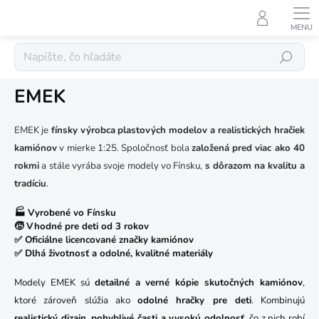
Prejsť
na
obsah
Predávané značky
Hľadať
EMEK
EMEK je
fínsky výrobca
plastových modelov a realistických hračiek
kamiónov
v mierke 1:25. Spoločnosť bola
založená pred viac ako 40
rokmi
a stále vyrába svoje modely vo Fínsku,
s dôrazom na
kvalitu a
tradíciu
.
🏭 Vyrobené vo Fínsku
🧒 Vhodné pre deti od 3 rokov
✅ Oficiálne licencované značky kamiónov
✅ Dlhá životnosť a odolné, kvalitné materiály
Modely EMEK sú
detailné a verné kópie skutočných kamiónov
,
ktoré zároveň slúžia ako
odolné hračky pre deti
. Kombinujú
realistický dizajn, pohyblivé časti a vysokú odolnosť
, čo z nich robí