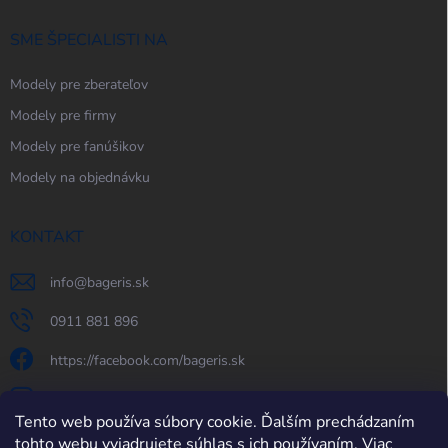
SME ŠPECIALISTI NA
Modely pre zberateľov
Modely pre firmy
Modely pre fanúšikov
Modely na objednávku
KONTAKT
info
@
bageris.sk
0911 881 896
https://facebook.com/bageris.sk
bageris.sk
Tento web používa súbory cookie. Ďalším prechádzaním
https://www.youtube.com/@bageris
tohto webu vyjadrujete súhlas s ich používaním. Viac