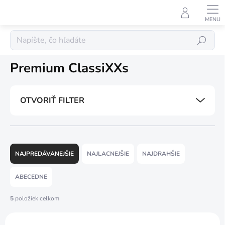
Prejsť
na
obsah
Predávané značky
Hľadať
Premium ClassiXXs
OTVORIŤ FILTER
R
a
NAJPREDÁVANEJŠIE
NAJLACNEJŠIE
NAJDRAHŠIE
d
e
ABECEDNE
n
i
5
položiek celkom
e
V
p