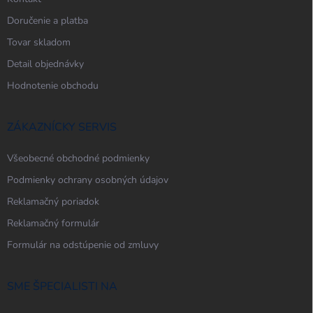
ý
p
Doručenie a platba
i
Tovar skladom
s
u
Detail objednávky
Hodnotenie obchodu
ZÁKAZNÍCKY SERVIS
Všeobecné obchodné podmienky
Podmienky ochrany osobných údajov
Reklamačný poriadok
Reklamačný formulár
Formulár na odstúpenie od zmluvy
SME ŠPECIALISTI NA