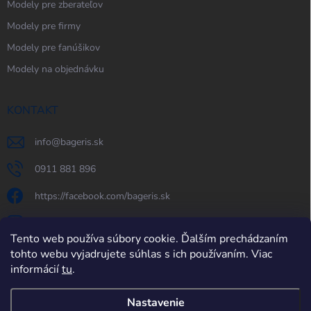
Modely pre zberateľov
Modely pre firmy
Modely pre fanúšikov
Modely na objednávku
KONTAKT
info
@
bageris.sk
0911 881 896
https://facebook.com/bageris.sk
bageris.sk
Tento web používa súbory cookie. Ďalším prechádzaním
https://www.youtube.com/@bageris
tohto webu vyjadrujete súhlas s ich používaním. Viac
informácií
tu
.
Nastavenie