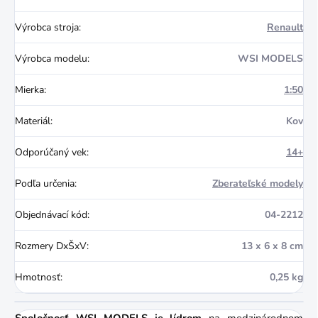
Výrobca stroja
:
Renault
Výrobca modelu
:
WSI MODELS
Mierka
:
1:50
Materiál
:
Kov
Odporúčaný vek
:
14+
Podľa určenia
:
Zberateľské modely
Objednávací kód
:
04-2212
Rozmery DxŠxV
:
13 x 6 x 8 cm
Hmotnosť
:
0,25 kg
Spoločnosť WSI MODELS je lídrom
na medzinárodnom