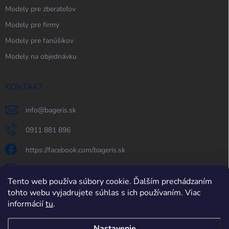
Modely pre zberateľov
Modely pre firmy
Modely pre fanúšikov
Modely na objednávku
KONTAKT
info
@
bageris.sk
0911 881 896
https://facebook.com/bageris.sk
bageris.sk
Tento web používa súbory cookie. Ďalším prechádzaním
https://www.youtube.com/@bageris
tohto webu vyjadrujete súhlas s ich používaním. Viac
informácií
tu
.
Nastavenie