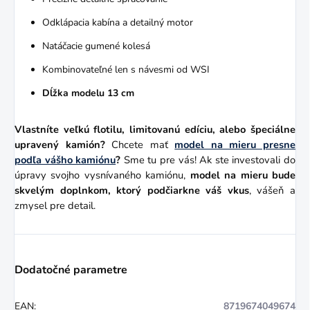
Odklápacia kabína a detailný motor
Natáčacie gumené kolesá
Kombinovateľné len s návesmi od WSI
Dĺžka modelu 13 cm
Vlastníte veľkú flotilu, limitovanú edíciu, alebo špeciálne
upravený kamión?
Chcete mať
model na mieru presne
podľa vášho kamiónu
?
Sme tu pre vás! Ak ste investovali do
úpravy svojho vysnívaného kamiónu,
model na mieru bude
skvelým doplnkom, ktorý podčiarkne váš vkus
, vášeň a
zmysel pre detail.
Dodatočné parametre
EAN
:
8719674049674