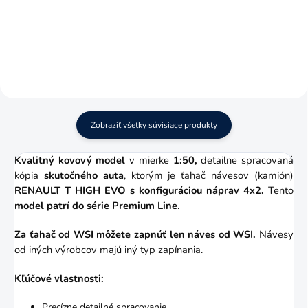
mierke 1:50.
mierke 1:50.
Zobraziť všetky súvisiace produkty
Kvalitný kovový model
v mierke
1:50,
detailne spracovaná
kópia
skutočného auta
, ktorým je ťahač návesov (kamión)
RENAULT T HIGH EVO
s konfiguráciou náprav 4x2.
Tento
model patrí do série Premium Line
.
Za ťahač od WSI môžete zapnúť len náves od WSI.
Návesy
od iných výrobcov majú iný typ zapínania.
Kľúčové vlastnosti:
Precízne detailné spracovanie