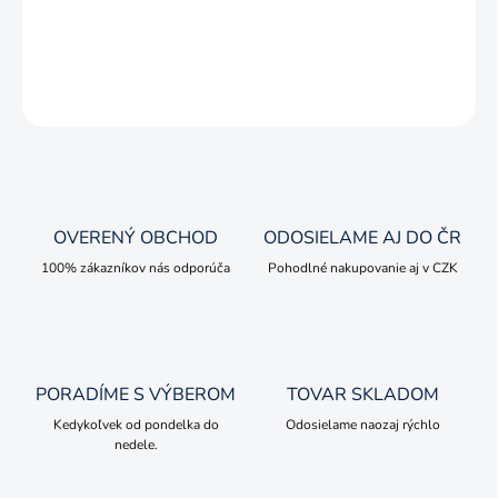
Zberateľský kovový model v mierke 1:50.
DETAILNÉ INFORMÁCIE
OPÝTAŤ SA
OVERENÝ OBCHOD
ODOSIELAME AJ DO ČR
100% zákazníkov nás odporúča
Pohodlné nakupovanie aj v CZK
PORADÍME S VÝBEROM
TOVAR SKLADOM
Kedykoľvek od pondelka do
Odosielame naozaj rýchlo
nedele.