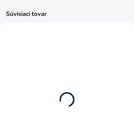
Súvisiaci tovar
SKLADOM
SKLADOM
(5 KS)
(2 KS)
Podvalník BROSHUIS
Hobur Cisternový náves
Premium Line
White Line
90 €
65,90 €
73,17 € bez DPH
53,58 € bez DPH
Do košíka
Do košíka
Zberateľský kovový model v
Zberateľský kovový model v