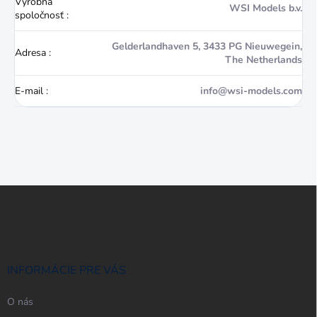
Výrobná
WSI Models b.v.
spoločnosť
:
Gelderlandhaven 5, 3433 PG Nieuwegein,
Adresa
:
The Netherlands
E-mail
:
info@wsi-models.com
Z
á
p
ä
t
i
INFORMÁCIE PRE VÁS
e
O nás