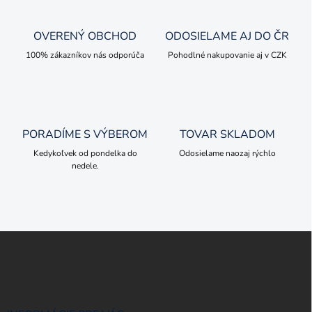
d
a
c
OVERENÝ OBCHOD
ODOSIELAME AJ DO ČR
i
e
100% zákazníkov nás odporúča
Pohodlné nakupovanie aj v CZK
p
r
v
k
y
PORADÍME S VÝBEROM
TOVAR SKLADOM
v
ý
Kedykoľvek od pondelka do
Odosielame naozaj rýchlo
p
nedele.
i
s
u
Z
á
p
ä
t