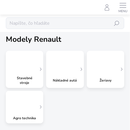
Prejsť
na
obsah
Kovové modely
Hľadať
Modely Renault
Stavebné
Nákladné autá
Žeriavy
stroje
Agro technika