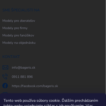
SME ŠPECIALISTI NA
Modely pre zberateľov
Modely pre firmy
Modely pre fanúšikov
Modely na objednávku
KONTAKT
info
@
bageris.sk
0911 881 896
https://facebook.com/bageris.sk
bageris.sk
Tento web používa súbory cookie. Ďalším prechádzaním
https://www.youtube.com/@bageris
tohto webu vyjadrujete súhlas s ich používaním. Viac