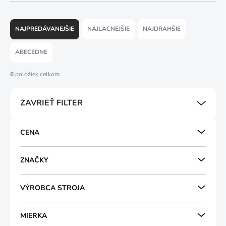
R
a
NAJPREDÁVANEJŠIE
NAJLACNEJŠIE
NAJDRAHŠIE
d
e
ABECEDNE
n
i
6
položiek celkom
e
p
ZAVRIEŤ FILTER
r
o
d
CENA
u
k
t
ZNAČKY
o
v
VÝROBCA STROJA
MIERKA