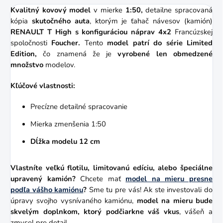
Kvalitný kovový model
v mierke
1:50,
detailne spracovaná
kópia
skutočného auta
, ktorým je ťahač návesov (kamión)
RENAULT T High
s konfiguráciou náprav 4x2
Francúzskej
spoločnosti
Foucher.
Tento
model patrí do série Limited
Edition,
čo znamená že je
vyrobené len obmedzené
množstvo
modelov.
Kľúčové vlastnosti:
Precízne detailné spracovanie
Mierka zmenšenia 1:50
Dĺžka modelu 12 cm
Vlastníte veľkú flotilu, limitovanú edíciu, alebo špeciálne
upravený kamión?
Chcete mať
model na mieru presne
podľa vášho kamiónu
?
Sme tu pre vás! Ak ste investovali do
úpravy svojho vysnívaného kamiónu,
model na mieru bude
skvelým doplnkom, ktorý podčiarkne váš vkus
, vášeň a
zmysel pre detail.