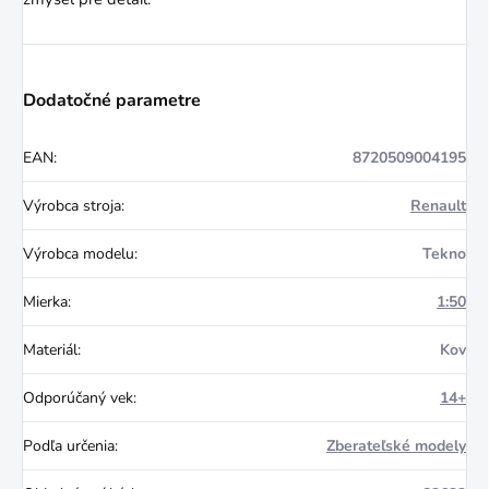
Dodatočné parametre
EAN
:
8720509004195
Výrobca stroja
:
Renault
Výrobca modelu
:
Tekno
Mierka
:
1:50
Materiál
:
Kov
Odporúčaný vek
:
14+
Podľa určenia
:
Zberateľské modely