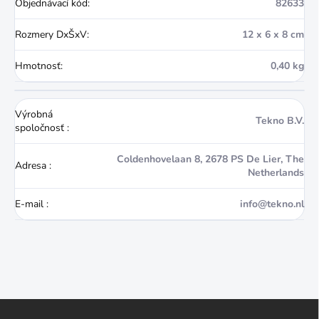
Objednávací kód
:
82633
Rozmery DxŠxV
:
12 x 6 x 8 cm
Hmotnosť
:
0,40 kg
Výrobná
Tekno B.V.
spoločnosť
:
Coldenhovelaan 8, 2678 PS De Lier, The
Adresa
:
Netherlands
E-mail
:
info@tekno.nl
Z