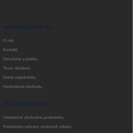
á
p
ä
t
i
INFORMÁCIE PRE VÁS
e
O nás
Kontakt
Doručenie a platba
Tovar skladom
Detail objednávky
Hodnotenie obchodu
ZÁKAZNÍCKY SERVIS
Všeobecné obchodné podmienky
Podmienky ochrany osobných údajov