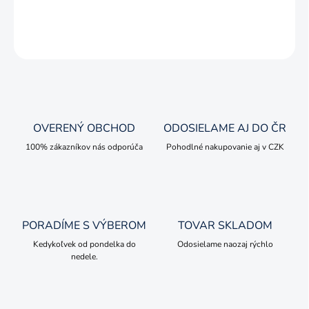
DETAILNÉ INFORMÁCIE
OPÝTAŤ SA
OVERENÝ OBCHOD
ODOSIELAME AJ DO ČR
100% zákazníkov nás odporúča
Pohodlné nakupovanie aj v CZK
PORADÍME S VÝBEROM
TOVAR SKLADOM
Kedykoľvek od pondelka do
Odosielame naozaj rýchlo
nedele.