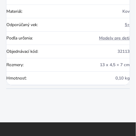
Materiál
:
Kov
Odporúčaný vek
:
5+
Podľa určenia
:
Modely pre deti
Objednávací kód
:
32113
Rozmery
:
13 x 4,5 × 7 cm
Hmotnosť
:
0,10 kg
Z
á