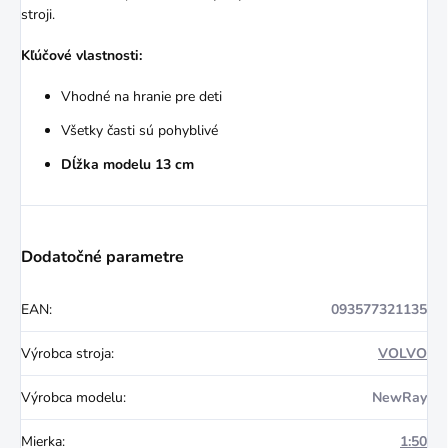
stroji.
Kľúčové vlastnosti:
Vhodné na hranie pre deti
Všetky časti sú pohyblivé
Dĺžka modelu 13 cm
Dodatočné parametre
EAN
:
093577321135
Výrobca stroja
:
VOLVO
Výrobca modelu
:
NewRay
Mierka
:
1:50