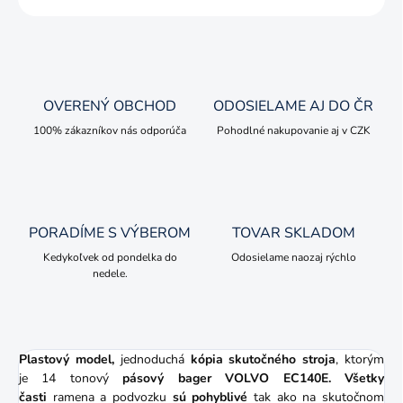
OVERENÝ OBCHOD
ODOSIELAME AJ DO ČR
100% zákazníkov nás odporúča
Pohodlné nakupovanie aj v CZK
PORADÍME S VÝBEROM
TOVAR SKLADOM
Kedykoľvek od pondelka do
Odosielame naozaj rýchlo
nedele.
Plastový model,
jednoduchá
kópia
skutočného stroja
, ktorým
je
14 tonový
pásový bager VOLVO EC140E.
Všetky
časti
ramena a podvozku
sú pohyblivé
tak ako na skutočnom