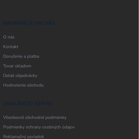
p
ä
t
i
INFORMÁCIE PRE VÁS
e
O nás
Kontakt
Doručenie a platba
Tovar skladom
Detail objednávky
Hodnotenie obchodu
ZÁKAZNÍCKY SERVIS
Všeobecné obchodné podmienky
Podmienky ochrany osobných údajov
Reklamačný poriadok