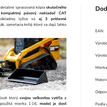
Dod
detailne spracovaná kópia
skutočného
ý
kompaktný pásový nakladač CAT
kladnej lyžice sú
aj
3
prídavné
ák, zametacia kefa) ktoré sa dajú ľahko
EAN
:
Výrobc
Výrob
Mierka
Materi
Odporú
kúsok ktorý
svojou veľkosťou vytŕča z
použitá mierka 1:16,
model je dosť
Podľa 