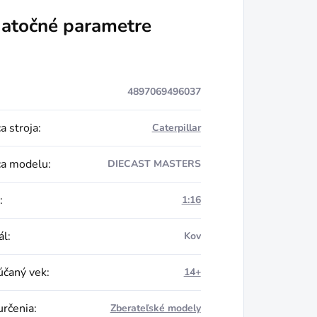
atočné parametre
4897069496037
a stroja
:
Caterpillar
ca modelu
:
DIECAST MASTERS
:
1:16
ál
:
Kov
čaný vek
:
14+
určenia
:
Zberateľské modely