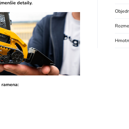
jmenšie detaily.
Objedn
Rozme
Hmotn
e ramena: