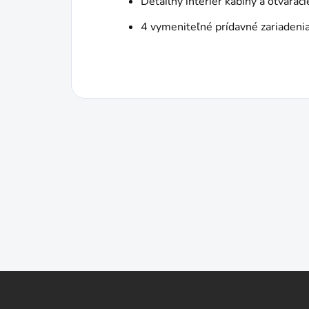
Detailný interiér kabíny a otvárac
4 vymeniteľné prídavné zariadeni
Z
á
p