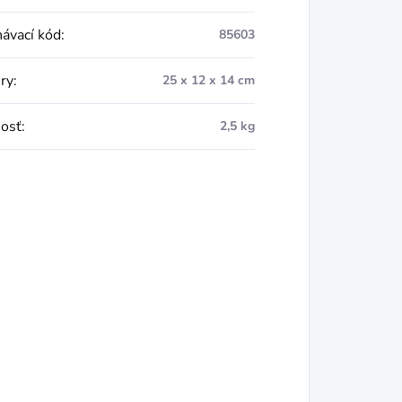
ávací kód
:
85603
ry
:
25 x 12 x 14 cm
osť
:
2,5 kg