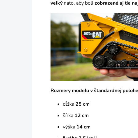
veľký
nato, aby boli
zobrazené aj tie na
Rozmery modelu v štandardnej poloh
dĺžka
25 cm
šírka
12 cm
výška
14 cm