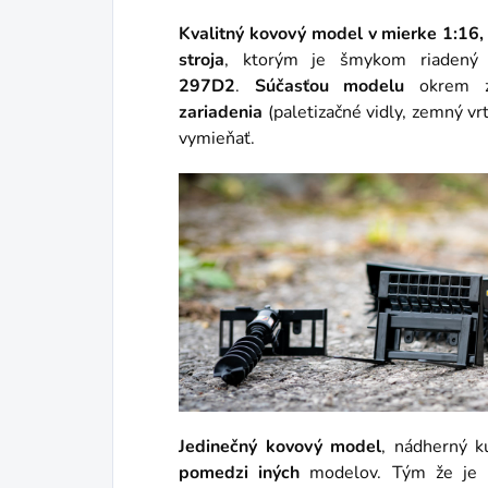
Kvalitný kovový model v mierke 1:16,
stroja
, ktorým je šmykom riaden
297D2
.
Súčasťou modelu
okrem zá
zariadenia
(paletizačné vidly, zemný vrt
vymieňať.
Jedinečný kovový model
, nádherný 
pomedzi iných
modelov. Tým že je 