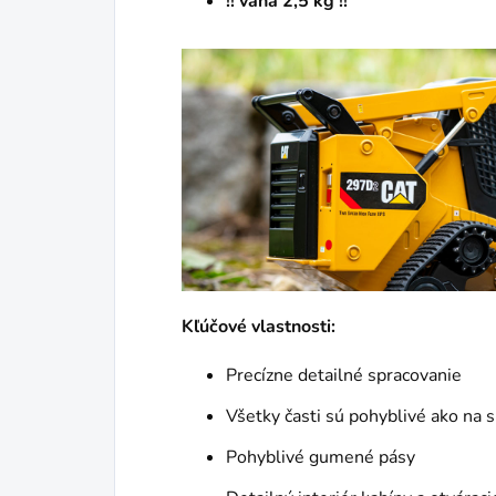
!! váha
2,5 kg !!
Kľúčové vlastnosti:
Precízne detailné spracovanie
Všetky časti sú pohyblivé ako na 
Pohyblivé gumené pásy