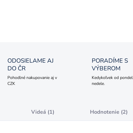
Exluzívny kovový model v mi
DETAILNÉ INFORMÁCIE
OPÝTAŤ SA
ODOSIELAME AJ
PORADÍME S
DO ČR
VÝBEROM
Pohodlné nakupovanie aj v
Kedykoľvek od pondel
CZK
nedele.
Videá (1)
Hodnotenie (2)